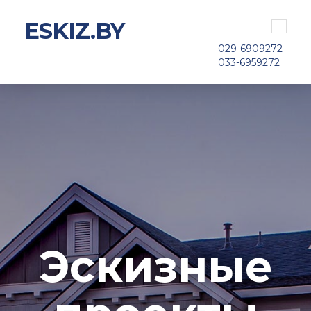
ESKIZ.BY
Toggle
navigat
029-6909272
033-6959272
Эскизные