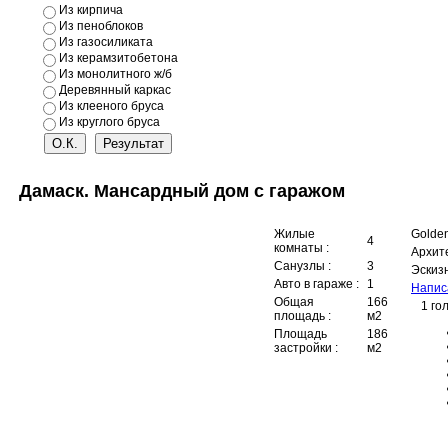
Из кирпича
Из пеноблоков
Из газосиликата
Из керамзитобетона
Из монолитного ж/б
Деревянный каркас
Проекты двухквартирных домов
Из клееного бруса
Из круглого бруса
Проекты двухквартирных домов
Дамаск. Мансардный дом с гаражом
Жилые
Golden
4
комнаты :
Архит
Санузлы :
3
Эскиз
Авто в гараже :
1
Напис
Общая
166
1 го
площадь :
м2
Площадь
186
застройки :
м2
Проекты усадебных домов