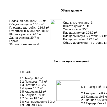
Проекты усадебных домов
Общие данные
Полезная площадь: 139 м²
Спальные комнаты: 3
Общая площадь: 166.4 м²
Высота дома: 7.3 м
Площадь застройки: 186.7 м²
Уклон кровли: 35 °
Строительный объем: 886 м³
Площадь полов: 194.2 м²
Ширина участка: 26.6 м
Площадь наружных стен: 174 м²
Длина участка: 20.7 м
Площадь крыши: 272.3 м²
Гараж: 1
Объем древисины на стропильну
Жилые помещения: 4
Экспликация помещений
Проекты деревянных домов
1 ЭТАЖ
Проекты деревянных домов
1.1 Тамбур 6.8 м²
1.2 Прихожая 7.4 м²
1.3 Гостиная 38.2 м²
МАНСАРДНЫЙ ЭТ
1.4 Кухня 16.7 м²
1.5 Кладовая 2.8 м²
2.1 Антресоль 8.2 м
1.6 Санузел 1.9 м²
2.2 Комната 10.6 м²
1.7 Гараж 18.4 м²
2.3 Ванная 5.5 м²/9
1.8 Хоз. помещение 6.3 м²
2.4 Гардеробная 2.
1.9 Ванная 7.4 м²