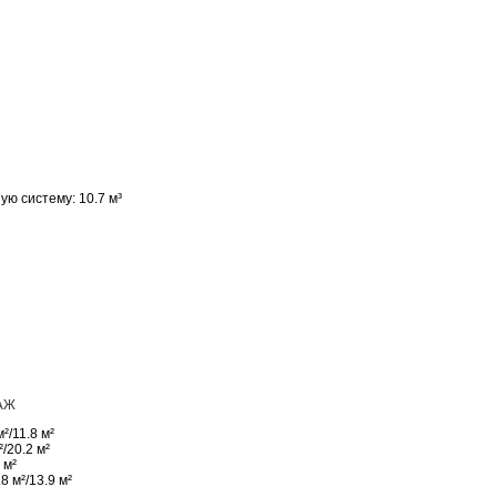
ю систему: 10.7 м³
АЖ
²/11.8 м²
/20.2 м²
 м²
8 м²/13.9 м²