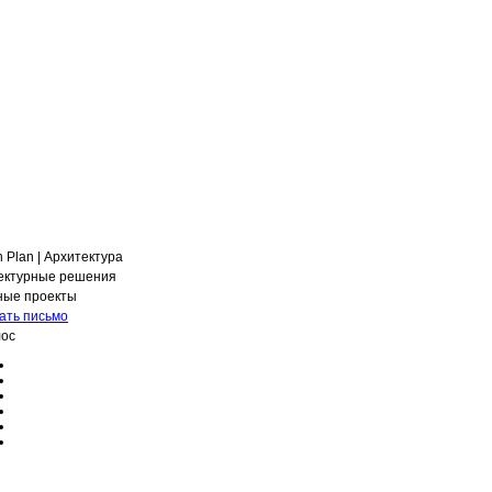
 Plan | Архитектура
ектурные решения
ные проекты
ать письмо
лос