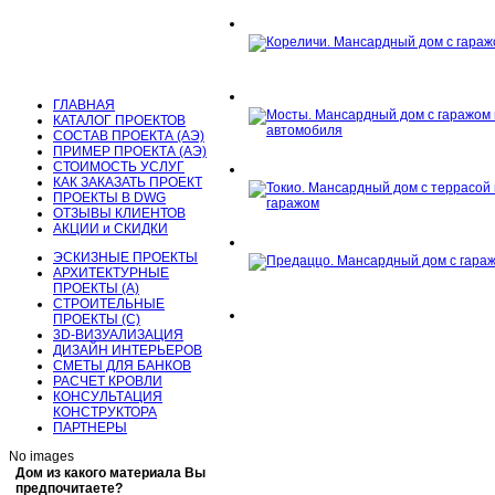
ГЛАВНАЯ
КАТАЛОГ ПРОЕКТОВ
СОСТАВ ПРОЕКТА (АЭ)
ПРИМЕР ПРОЕКТА (АЭ)
СТОИМОСТЬ УСЛУГ
КАК ЗАКАЗАТЬ ПРОЕКТ
ПРОЕКТЫ В DWG
ОТЗЫВЫ КЛИЕНТОВ
АКЦИИ и СКИДКИ
Проекты мансардных домов
ЭСКИЗНЫЕ ПРОЕКТЫ
АРХИТЕКТУРНЫЕ
ПРОЕКТЫ (А)
Проекты мансардных домов
СТРОИТЕЛЬНЫЕ
ПРОЕКТЫ (С)
3D-ВИЗУАЛИЗАЦИЯ
ДИЗАЙН ИНТЕРЬЕРОВ
СМЕТЫ ДЛЯ БАНКОВ
РАСЧЕТ КРОВЛИ
КОНСУЛЬТАЦИЯ
КОНСТРУКТОРА
ПАРТНЕРЫ
No images
Дом из какого материала Вы
предпочитаете?