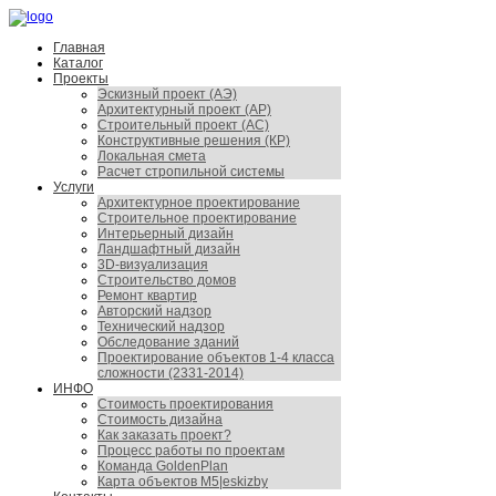
Главная
Каталог
Проекты
Эскизный проект (АЭ)
Архитектурный проект (АР)
Строительный проект (АС)
Конструктивные решения (КР)
Локальная смета
Расчет стропильной системы
Услуги
Архитектурное проектирование
Строительное проектирование
Интерьерный дизайн
Ландшафтный дизайн
3D-визуализация
Строительство домов
Ремонт квартир
Авторский надзор
Технический надзор
Обследование зданий
Проектирование объектов 1-4 класса
сложности (2331-2014)
ИНФО
Стоимость проектирования
Стоимость дизайна
Как заказать проект?
Процесс работы по проектам
Команда GoldenPlan
Карта объектов M5|eskizby