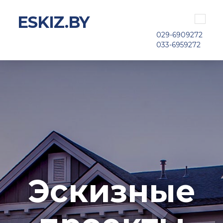
ESKIZ.BY
Toggle
navigat
029-6909272
033-6959272
Эскизные