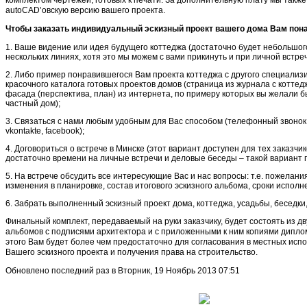
Проекты усадебных домов
комплектом чертежей, готовых к печати. За дополнительную плату мы такж
autoCAD’овскую версию вашего проекта.
Чтобы заказать индивидуальный эскизный проект вашего дома Вам по
1. Ваше видение или идея будущего коттеджа (достаточно будет небольшого
нескольких линиях, хотя это мы можем с вами прикинуть и при личной встреч
2. Либо пример понравившегося Вам проекта коттеджа с другого специализ
красочного каталога готовых проектов домов (страница из журнала с котте
фасада (перспектива, план) из интернета, по примеру которых вы желали б
частный дом);
3. Связаться с нами любым удобным для Вас способом (телефонный звонок, ic
vkontakte, facebook);
4. Договориться о встрече в Минске (этот вариант доступен для тех заказчи
достаточно времени на личные встречи и деловые беседы – такой вариант 
5. На встрече обсудить все интересующие Вас и нас вопросы: т.е. пожелани
изменения в планировке, состав итогового эскизного альбома, сроки исполн
Проекты деревянных домов
6. Забрать выполненный эскизный проект дома, коттеджа, усадьбы, беседки,
Проекты деревянных домов
Финальный комплект, передаваемый на руки заказчику, будет состоять из д
альбомов с подписями архитектора и с приложенными к ним копиями диплом
этого Вам будет более чем предостаточно для согласования в местных исп
Вашего эскизного проекта и получения права на строительство.
Обновлено последний раз в Вторник, 19 Ноябрь 2013 07:51