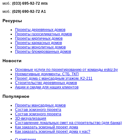
моб.:
(033) 695-92-72 mts
моб.:
(029) 690-92-72 A1
Ресурсы
Проекты деревянных домов
Проекты газосиликатных домов
Проекты кирпичных домов
Проекты каркасных домов
Проекты монолитных домов
Проекты блокированных домов
Новости
Основные услуги по проектированию от команды eskiz.by
Нормативные документы. СТБ. ТКП
Проект дома с мансардным этажом. K2-211
Строительство деревянных домов
Акции и скидки для наших клиентов
Популярное
Проекты мансардных домов
Состав эскизного проекта
Состав эскизного проекта
3D-визуализация
Составление локальных смет на строительство (для банка)
Как заказать эскизный проект дома
Как заказать эскизный проект дома у нас?
О компании