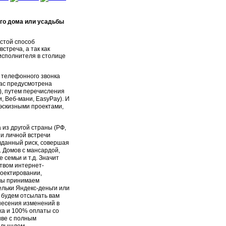
ого дома или усадьбы
стой способ
стреча, а так как
исполнителя в столице
м телефонного звонка
 нас предусмотрена
), путем перечисления
 Веб-мани, EasyPay). И
 эскизными проектами,
 из другой страны (РФ,
 и личной встречи
авданный риск, совершая
. Домов с мансардой,
 семьи и т.д. Значит
ством интернет-
роектировании,
 мы принимаем
льки Яндекс-деньги или
 будем отсылать вам
несения изменений в
жа и 100% оплаты со
иве с полным