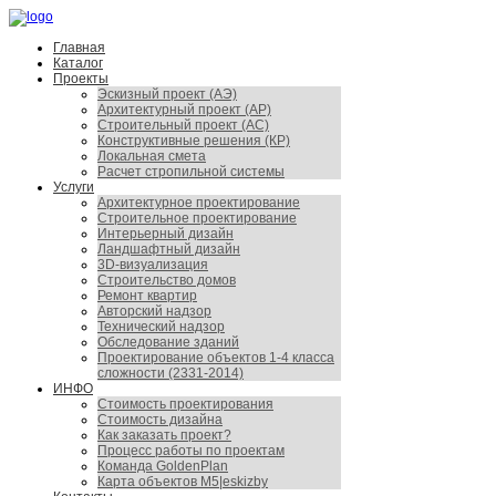
Главная
Каталог
Проекты
Эскизный проект (АЭ)
Архитектурный проект (АР)
Строительный проект (АС)
Конструктивные решения (КР)
Локальная смета
Расчет стропильной системы
Услуги
Архитектурное проектирование
Строительное проектирование
Интерьерный дизайн
Ландшафтный дизайн
3D-визуализация
Строительство домов
Ремонт квартир
Авторский надзор
Технический надзор
Обследование зданий
Проектирование объектов 1-4 класса
сложности (2331-2014)
ИНФО
Стоимость проектирования
Стоимость дизайна
Как заказать проект?
Процесс работы по проектам
Команда GoldenPlan
Карта объектов M5|eskizby