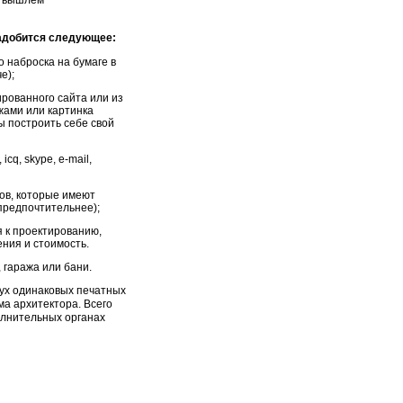
е вышлем
надобится следующее:
 наброска на бумаге в
е);
ированного сайта или из
джами или картинка
ы построить себе свой
q, skype, e-mail,
ков, которые имеют
предпочтительнее);
я к проектированию,
ения и стоимость.
 гаража или бани.
вух одинаковых печатных
а архитектора. Всего
олнительных органах