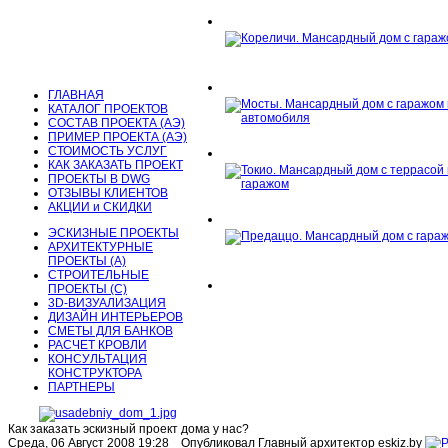
ГЛАВНАЯ
КАТАЛОГ ПРОЕКТОВ
СОСТАВ ПРОЕКТА (АЭ)
ПРИМЕР ПРОЕКТА (АЭ)
СТОИМОСТЬ УСЛУГ
КАК ЗАКАЗАТЬ ПРОЕКТ
ПРОЕКТЫ В DWG
ОТЗЫВЫ КЛИЕНТОВ
АКЦИИ и СКИДКИ
Проекты мансардных домов
ЭСКИЗНЫЕ ПРОЕКТЫ
АРХИТЕКТУРНЫЕ
ПРОЕКТЫ (А)
Проекты мансардных домов
СТРОИТЕЛЬНЫЕ
ПРОЕКТЫ (С)
3D-ВИЗУАЛИЗАЦИЯ
ДИЗАЙН ИНТЕРЬЕРОВ
СМЕТЫ ДЛЯ БАНКОВ
РАСЧЕТ КРОВЛИ
КОНСУЛЬТАЦИЯ
КОНСТРУКТОРА
ПАРТНЕРЫ
Как заказать эскизный проект дома у нас?
Среда, 06 Август 2008 19:28
Опубликовал Главный архитектор eskiz.by