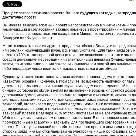
Процесс заказа эскизного проекта Вашего будущего коттеджа, загородн
достаточно прост!
Вы можете заказать эскизный проект непосредственно в Минске (самый про
Проекты двухквартирных домов
коммуникации и согласования важных моментов в проектировании – личная в
основные наши представители находятся в Минске, то встреча заказчика и 
Беларуси все бы упростило).
Проекты двухквартирных домов
Можете сделать заказ из другого города или области Беларуси посредство
или он-лайн коммуникаций(skype, icq, email, vkontakte). Для таких заказов у
оплата в 70% от оговоренной цены (в качестве авансового платежа и залога
средств денежными переводами или электронными деньгами (Яндекс-деньги,
затем, по итогам выполнения заказа, мы вышлем вам почтой два альбома с
либо передадим через водителей маршрутных такси и автобусов.
Существует также возможность заказа эскизного проекта дома или коттеджа
Казахстан, Украина)! Конечно, в этом случае, возможность наличной оплаты
далека от реальности, но и в таких случаях мы идем на определенный опр
он-лайн договора по skype и e-mail на выполнение эскизных проектов домов
деревянных домов, домов из газосиликата, кирпича и монолита, домов на две
система с заказами из других стран следующая: заказываем проект посред
технологий, оговариваем подробности сделки, моменты и пожелания при п
договариваемся о цене, о количестве промежуточных согласований. Затем
авансовый платеж в размере 70% от стоимости заказа на электронные коше
Web-money и мы приступаем к выполнению заказа. В оговоренные сроки мы
промежуточные наработки и варианты для последующего согласования и в
Проекты усадебных домов
проект. По итогу финальной проработки эскизного проекта дома или коттед
стороны заказчика мы отсылаем вам на электронный ящик pdf-файлы в арх