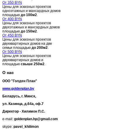
От 350 BYN
Цены для эскизных проектов
одноэтажных и мансардных домов
площадью
до 100м2
.
От 400 BYN
Цены для эскизных проектов
двухэтажных и мансардных домов
площадью
до 150м2
.
От 450 BYN
Цены для эскизных проектов
двухквартирных домов на две
семьи площадью
до 200м2
.
От 500 BYN
Цены для эскизных проектов
двухквартирных домов и
площадью
свыше 250м2
.
О нас
ООО "Голден План"
www.goldenplan.by
Беларусь, г. Минск,
ул. Казинца, д.64а, оф.7
Директор - Хилимон П.С.
e-mail:
goldenplan.hp@gmail.com
skype:
pavel_khilimon